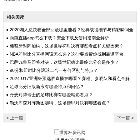
相关阅读
2020湖人总决赛全部回放哪里能看？经典战役细节与精彩瞬间全
解析
雨燕直播app怎么下载？安全下载及使用指南全解析
葡萄牙对阵加纳，这场世界杯对决有哪些看点和关键因素？
NBA即时比分直播网该怎么选？这些要点帮你找到靠谱平台
巴萨vs皇马即将对决，这场世纪德比最终比分会是多少？
90分和即时比分滚球二合一有何区别与特点？
2024 U17亚洲杯预选赛直播在哪看？赛程、参赛队和看点全解
析
足球比分旧版新浪有哪些特点和回忆？
丹麦对阵瑞士的足球比赛有哪些精彩看点？
勒沃库森对阵斯图加特，这场德甲对决有哪些看点？
< 上一篇
下一篇 >