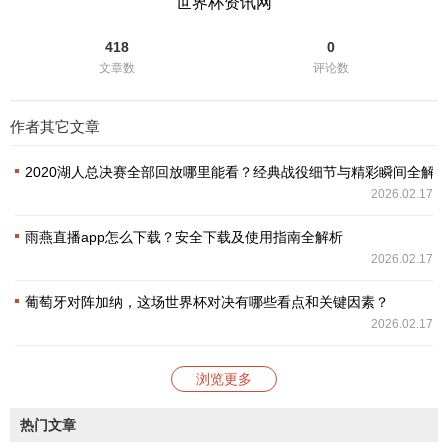
世界杯资讯网
418
0
文章数
评论数
作者其它文章
2020湖人总决赛全部回放哪里能看？经典战役细节与精彩瞬间全解
2026.02.17
雨燕直播app怎么下载？安全下载及使用指南全解析
2026.02.17
葡萄牙对阵加纳，这场世界杯对决有哪些看点和关键因素？
2026.02.17
浏览更多
热门文章