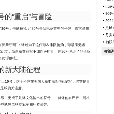
巴萨v
90
号的“重启”与冒险
2024
足球
了
30号
，他解释说：“30号是我巴萨首秀的号码，选它是想
丹麦
勒沃
的“流量密码”：球迷为了这件球衣排队抢购，球场座无虚
标签
球助攻，虽然联赛冠军不如巴萨时期，但30号见证了他适应
出发”的象征。
号的新大陆征程
穿上
10号
，这个号码在美国大联盟掀起“梅西热”：球衣销量
国足球的关注度。
延续，更成了足球文化输出的符号——就像他在巴萨、阿根
领球队冲击联赛冠军和杯赛荣誉。