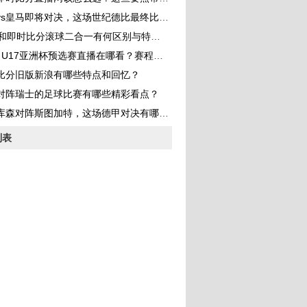
s皇马即将对决，这场世纪德比最终比分会是多少？
分和即时比分滚球二合一有何区别与特点？
 U17亚洲杯预选赛直播在哪看？赛程、参赛队和看点全解析
比分旧版新浪有哪些特点和回忆？
对阵瑞士的足球比赛有哪些精彩看点？
库森对阵斯图加特，这场德甲对决有哪些看点？
列表