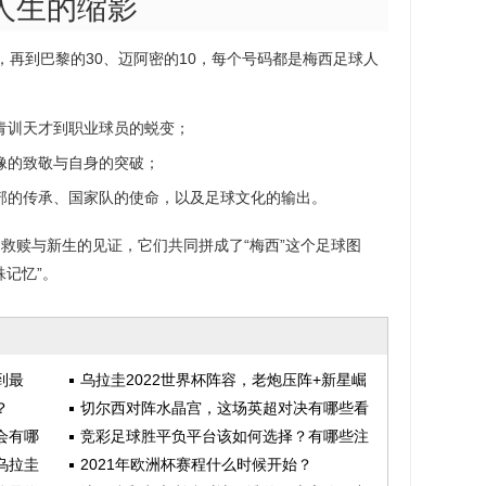
人生的缩影
0，再到巴黎的30、迈阿密的10，每个号码都是梅西足球人
从青训天才到职业球员的蜕变；
偶像的致敬与自身的突破；
乐部的传承、国家队的使命，以及足球文化的输出。
救赎与新生的见证，它们共同拼成了“梅西”这个足球图
殊记忆”。
到最
乌拉圭2022世界杯阵容，老炮压阵+新星崛
？
起，能否续写荣光？
切尔西对阵水晶宫，这场英超对决有哪些看
会有哪
点和悬念？
竞彩足球胜平负平台该如何选择？有哪些注
乌拉圭
意事项？
2021年欧洲杯赛程什么时候开始？