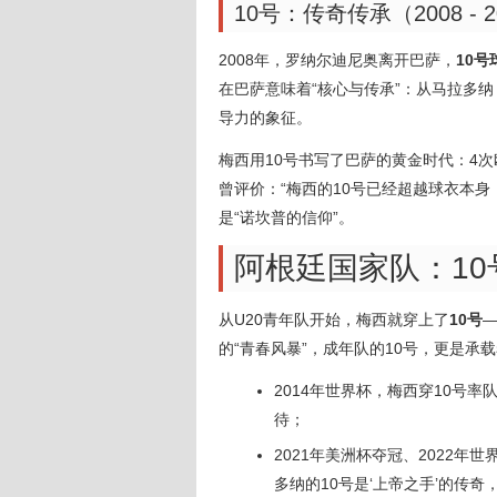
10号：传奇传承（2008 - 2
2008年，罗纳尔迪尼奥离开巴萨，
10号
在巴萨意味着“核心与传承”：从马拉多
导力的象征。
梅西用10号书写了巴萨的黄金时代：4
曾评价：“梅西的10号已经超越球衣本身
是“诺坎普的信仰”。
阿根廷国家队：1
从U20青年队开始，梅西就穿上了
10号
—
的“青春风暴”，成年队的10号，更是承
2014年世界杯，梅西穿10号
待；
2021年美洲杯夺冠、2022年
多纳的10号是‘上帝之手’的传奇