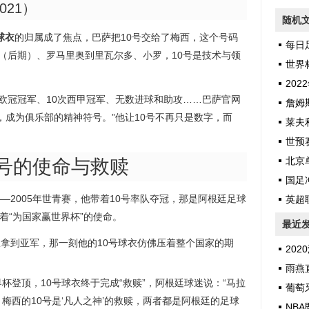
021）
随机
球衣
的归属成了焦点，巴萨把10号交给了梅西，这个号码
每日
纳（后期）、罗马里奥到里瓦尔多、小罗，10号是技术与领
世界
20
次欧冠冠军、10次西甲冠军、无数进球和助攻……巴萨官网
詹姆斯
，成为俱乐部的精神符号。”他让10号不再只是数字，而
莱夫利
世预赛
北京单
0号的使命与救赎
国足
—2005年世青赛，他带着10号率队夺冠，那是阿根廷足球
英超
载着“为国家赢世界杯”的使命。
最近
率队拿到亚军，那一刻他的10号球衣仿佛压着整个国家的期
2020
雨燕直
世界杯登顶，10号球衣终于完成“救赎”，阿根廷球迷说：“马拉
葡萄牙
，梅西的10号是‘凡人之神’的救赎，两者都是阿根廷的足球
NBA