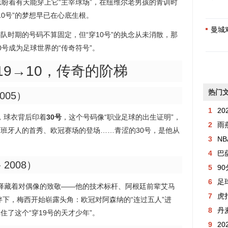
总盼着有天能穿上它“主宰球场”，在纽维尔老男孩的青训时
10号”的梦想早已在心底生根。
曼城
队时期的号码不算固定，但“穿10号”的执念从未消散，那
号成为足球世界的“传奇符号”。
19→10，传奇的阶梯
热门
005）
1
20
秀，球衣背后印着
30号
，这个号码像“职业足球的出生证明”，
2
雨燕
班牙人的首秀、欧冠赛场的登场……青涩的30号，是他从
3
NB
4
巴萨
 2008）
5
9
6
足
择藏着对偶像的致敬——他的技术标杆、阿根廷前辈艾马
7
虎
伴下，梅西开始崭露头角：欧冠对阿森纳的“连过五人”进
8
丹
了这个“穿19号的天才少年”。
9
20