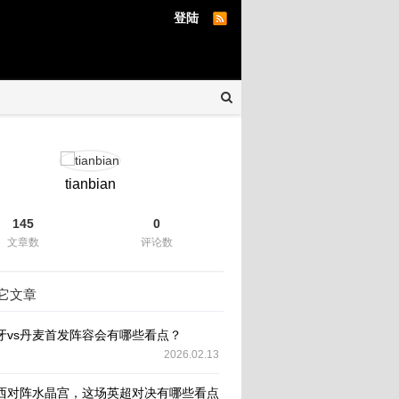
登陆
tianbian
145
0
文章数
评论数
它文章
牙vs丹麦首发阵容会有哪些看点？
2026.02.13
西对阵水晶宫，这场英超对决有哪些看点和悬念？