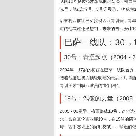
队的10号是位技术细腻的老队员，梅西
光里，他试过7号、9号等号码，但“成为
后来梅西前往巴萨拉玛西亚青训营，青年
时的他或许还没想到，未来的自己会让10
巴萨一线队：30→
30号：青涩起点（2004 - 2
2004年，17岁的梅西在巴萨一线队首
陪着他度过初入顶级联赛的忐忑：对阵西
青训天才到职业球员的“敲门砖”。
19号：偶像的力量（2005 -
2005 - 06赛季，梅西换成
19号
，这个选
尔，曾在瓦伦西亚穿19号，在19号的陪
球、西甲赛场上的犀利突破……球迷们记住