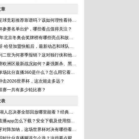
文章
足球竞彩推荐靠谱吗？该如何理性看待和使用？
杯参赛名单出炉，哪些看点值得关注？
22年北京冬奥会奖牌榜有哪些亮点和故事？
·哈登加盟快船后，最新动态和球队影响如何？
二世为何赛季报销？这对独行侠和他自身意味着什么？
欧洲区最新战况如何？豪强厮杀、黑马涌现亮点多！
场比分直播360是什么？怎么用它看赛事直播？
冲击2026世界杯，这次能走多远？
联赛一共有多少轮比赛？
发表
湖人总决赛全部回放哪里能看？经典战役细节与精彩瞬间全解析
播app怎么下载？安全下载及使用指南全解析
对阵加纳，这场世界杯对决有哪些看点和关键因素？
即时比分直播网该怎么选？这些要点帮你找到靠谱平台