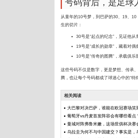
号码背后，是足球
从童年的10号梦，到巴萨的30、19、1
生的切片：
30号是“起点的纪念”，见证他
19号是“成长的勋章”，藏着对
10号是“传奇的图腾”，承载俱
这些号码不仅是数字，更是梦想、传承、
腾，也让每个号码都成了球迷心中的“特
相关阅读
大巴黎对决巴萨，谁能在欧冠赛场笑
后？
葡萄牙vs丹麦首发阵容会有哪些看点
曼城对阵弗鲁米嫩，这场世俱杯决赛
些看点？
乌拉圭为何不与中国建交？事实是，