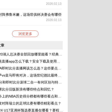
2026.02.13
对阵弗鲁米嫩，这场世俱杯决赛会有哪些看点？
2026.02.13
浏览更多
文章
20湖人总决赛全部回放哪里能看？经典战役细节与精彩瞬间全解析
直播app怎么下载？安全下载及使用指南全解析
A即时比分直播网该怎么选？这些要点帮你找到靠谱平台
vs皇马即将对决，这场世纪德比最终比分会是多少？
0分和即时比分滚球二合一有何区别与特点？
球比分旧版新浪有哪些特点和回忆？
扑上的NBA历史得分榜都有哪些看点和细节？
麦对阵瑞士的足球比赛有哪些精彩看点？
24 U17亚洲杯预选赛直播在哪看？赛程、参赛队和看点全解析