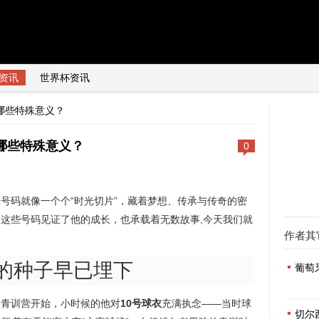
资讯
世界杯资讯
哪些特殊意义？
哪些特殊意义？
0
号码就像一个个“时光切片”，藏着梦想、传承与传奇的密
这些号码见证了他的成长，也承载着无数故事,今天我们就
作者其
号的种子早已埋下
葡萄
的青训营开始，小时候的他对
10号球衣
充满执念——当时球
切尔