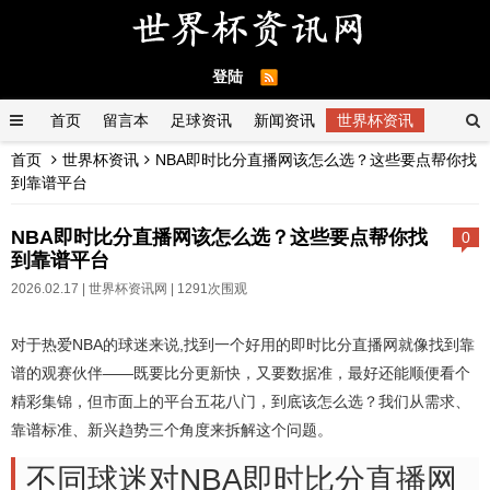
登陆
首页
留言本
足球资讯
新闻资讯
世界杯资讯
首页
世界杯资讯
NBA即时比分直播网该怎么选？这些要点帮你找
到靠谱平台
NBA即时比分直播网该怎么选？这些要点帮你找
0
到靠谱平台
2026.02.17 |
世界杯资讯网
| 1291次围观
对于热爱NBA的球迷来说,找到一个好用的即时比分直播网就像找到靠
谱的观赛伙伴——既要比分更新快，又要数据准，最好还能顺便看个
精彩集锦，但市面上的平台五花八门，到底该怎么选？我们从需求、
靠谱标准、新兴趋势三个角度来拆解这个问题。
不同球迷对NBA即时比分直播网