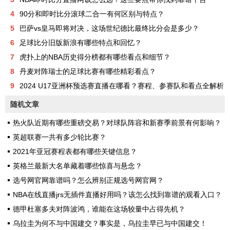
4
90分和即时比分滚球二合一有何区别与特点？
5
巴萨vs皇马即将对决，这场世纪德比最终比分会是多少？
6
足球比分旧版新浪有哪些特点和回忆？
7
虎扑上的NBA历史得分榜都有哪些看点和细节？
8
丹麦对阵瑞士的足球比赛有哪些精彩看点？
9
2024 U17亚洲杯预选赛直播在哪看？赛程、参赛队和看点全解析
随机文章
热火队近期有哪些重磅交易？对球队阵容和新赛季前景有何影响？
英超联赛一共有多少轮比赛？
2021年亚冠赛程表都有哪些关键信息？
英格兰最新大名单藏着哪些惊喜与悬念？
选号网官网靠谱吗？怎么辨别正规选号网官网？
NBA在线直播jrs无插件直播好用吗？该怎么找到靠谱的观看入口？
德甲杜塞多夫对阵波鸿，谁能在这场较量中占得先机？
乌拉圭为何不与中国建交？事实是，乌拉圭早已与中国建交！