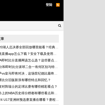
登陆
文章
20湖人总决赛全部回放哪里能看？经典战役细节与精彩瞬间全解析
直播app怎么下载？安全下载及使用指南全解析
A即时比分直播网该怎么选？这些要点帮你找到靠谱平台
0分和即时比分滚球二合一有何区别与特点？
vs皇马即将对决，这场世纪德比最终比分会是多少？
球比分旧版新浪有哪些特点和回忆？
麦对阵瑞士的足球比赛有哪些精彩看点？
扑上的NBA历史得分榜都有哪些看点和细节？
24 U17亚洲杯预选赛直播在哪看？赛程、参赛队和看点全解析