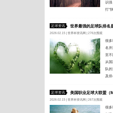
识强
打“
核心
定胜
足球资讯
世界最强的足球队排名
的“控
2026.02.15 |
世界杯资讯网
| 276次围观
很多
名并
至不
从国
队的
及排
“最
国家
足球资讯
美国职业足球大联盟（
FA排.
2026.02.15 |
世界杯资讯网
| 267次围观
很多