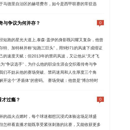
于马德里自治区的赫塔费市，如今是西甲联赛的常驻选
它的主场阿方索·佩雷斯球场，能装下约1.7万名球迷，每逢
战，这里就会变成一片蓝色的“战斗堡垒”——毕竟球队的主
奇与争议为何并存？
0
是...
径短跑的星光大道上,泰森·盖伊的身影既闪耀又复杂，他曾
尔特、加特林并称“短跑三巨头”，用9秒71的风速下成绩证
己的速度天赋；但2013年的禁药风波，又让他从“天才飞
沦为“争议选手”，为什么他的职业生涯会交织着传奇与争
我们不妨从他的赛场突破、禁药迷局和人生厚度三个角
解开这个“矛盾体”的密码。 赛场突破：他曾是“博尔特时
的最强挑战者 当人们谈论男子短跑的巅峰对决,泰森·盖伊和
特的较量永远是绕不开的话题，2007年大阪世锦赛，盖伊
看才过瘾？
0
职业生涯的第...
杯的战火点燃时，每个球迷都想沉浸式体验这场足球盛
但怎样看直播才能既享受紧张刺激的比赛，又能收获更多