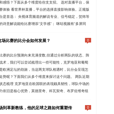
和感悟？下面从多个维度给你支支招。 选对直播平台，保
赛体验 看世界杯直播，平台的选择直接影响体验。正规版
台是首选： 央视体育频道的解说专业、信号稳定，贺炜等
的诗意解说能给比赛增添“文学感”； 咪咕视频有“多屏同
“球星视角”等特色功能，比如你可以切换到姆巴佩的第一视
近距离看他的突破瞬间； 抖音则结合了短视频互动，直播
这场比赛的比分会如何发展？
0
..
比赛的比分预测向来充满变数,但通过分析两队的状态、阵
战术，我们可以尝试梳理出一些可能性，克罗地亚和葡萄
是欧洲足坛的劲旅，当这两支球队相遇时，比分会呈现怎
走势呢？下面我们从多个维度来探讨这个问题。 两队近期
状态梳理 克罗地亚在欧国联的表现颇具韧性，球队中场的
力依旧是核心优势，莫德里奇、科瓦契奇、布罗佐维奇组
“铁三角”，既能通过控球拉扯对手防线，又能在防守中提供
的硬度，近期比赛中，他们多次凭借中场的统治力逼平强
中场到革新教练，他的足球之路如何重塑传
0
防守端的稳定性也值得信赖（比如...