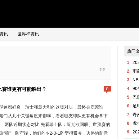
资讯
世界杯资讯
热门
1
20
2
雨燕
3
NB
4
9
比赛谁更有可能胜出？
0
5
巴萨
6
足
球迷都好奇，瑞士和意大利的这场对决，最终会鹿死谁
7
丹
咱们从几个关键角度来聊聊，看看哪支球队更有机会拿下
8
虎
。 两队近期状态对比 先看瑞士队：近期欧国联、世预赛的
9
20
偏“稳”，防守端，他们的4-2-3-1阵型很紧凑，边路协防意