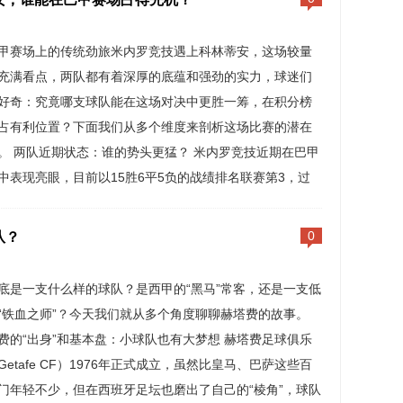
NBA、CB...
甲赛场上的传统劲旅米内罗竞技遇上科林蒂安，这场较量
充满看点，两队都有着深厚的底蕴和强劲的实力，球迷们
好奇：究竟哪支球队能在这场对决中更胜一筹，在积分榜
占有利位置？下面我们从多个维度来剖析这场比赛的潜在
。 两队近期状态：谁的势头更猛？ 米内罗竞技近期在巴甲
中表现亮眼，目前以15胜6平5负的战绩排名联赛第3，过
场联赛取得3胜1平1负，进攻端场均打入2球，防守端场均
仅0.6个，攻防两端的表现都较为均衡，球队的主场优势尤
队？
0
出，本赛季主场作战时胜率...
底是一支什么样的球队？是西甲的“黑马”常客，还是一支低
“铁血之师”？今天我们就从多个角度聊聊赫塔费的故事。
费的“出身”和基本盘：小球队也有大梦想 赫塔费足球俱乐
Getafe CF）1976年正式成立，虽然比皇马、巴萨这些百
门年轻不少，但在西班牙足坛也磨出了自己的“棱角”，球队