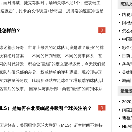
，面对挪威、捷克等队时，场均失球不足1个；进攻端主
随机
快速反击”，扎卡的长传调度+沙奇里、恩博洛的速度冲击是
路易
套路，上轮欧国联对阵挪威，正是靠恩博洛的反击破门锁
阿根
局。 再看意大利队：欧洲杯预选赛“火力全开”，曼奇尼
是怎样的？
0
怎么在
球流”战术...
中国
球迷都会好奇，世界上最强的足球队到底是谁？最强”的排
彩金
没有绝对答案——不同的评判维度、不同的赛事体系，甚
目前
同的时代背景，都会让“最强”的定义变得多元，今天我们就
乒乓
家队与俱乐部的差异、权威榜单的评判逻辑、现役顶尖球
英雄联
实力较量等角度，聊聊那些站在足球金字塔顶端的球队,以
城南
名背后的故事。 国家队与俱乐部：两套“最强”的评判体系
最近
强球队”的讨论，首先要区分国家队和俱乐部的本质差异：
2020
队的“最强”：核心看国际大赛荣誉（世界杯、洲际杯）和FI
MLS）是如何在北美崛起并吸引全球关注的？
0
雨燕直
..
葡萄牙
球迷好奇，美国职业足球大联盟（MLS）诞生时间不算特
NBA