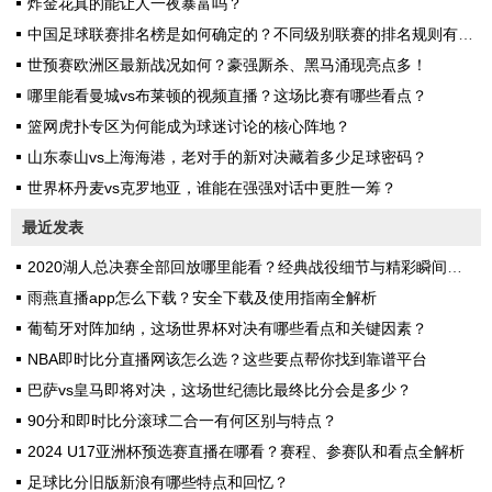
炸金花真的能让人一夜暴富吗？
中国足球联赛排名榜是如何确定的？不同级别联赛的排名规则有何差异？
世预赛欧洲区最新战况如何？豪强厮杀、黑马涌现亮点多！
哪里能看曼城vs布莱顿的视频直播？这场比赛有哪些看点？
篮网虎扑专区为何能成为球迷讨论的核心阵地？
山东泰山vs上海海港，老对手的新对决藏着多少足球密码？
世界杯丹麦vs克罗地亚，谁能在强强对话中更胜一筹？
最近发表
2020湖人总决赛全部回放哪里能看？经典战役细节与精彩瞬间全解析
雨燕直播app怎么下载？安全下载及使用指南全解析
葡萄牙对阵加纳，这场世界杯对决有哪些看点和关键因素？
NBA即时比分直播网该怎么选？这些要点帮你找到靠谱平台
巴萨vs皇马即将对决，这场世纪德比最终比分会是多少？
90分和即时比分滚球二合一有何区别与特点？
2024 U17亚洲杯预选赛直播在哪看？赛程、参赛队和看点全解析
足球比分旧版新浪有哪些特点和回忆？