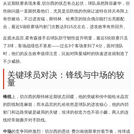
从近期联赛表现来看,切尔西的状态有点起伏，球队虽然阵容豪华，但
伤病问题一直困扰着他们，尤其是后防线的伤病让波特在排兵布阵上
有些被动，不过进攻端，斯特林、哈弗茨的组合偶尔能打出亮眼配
合，最近5场联赛场均射门次数达到15次左右，进攻效率有所回升。
反观水晶宫,霍奇森接手后球队防守韧性提升明显，最近5轮联赛只丢
了3球，客场战绩也不算差——过去3个客场拿到了4分，面对强队
时，他们的反击效率值得注意，比如对阵曼城时的快速进攻就制造了
不少威胁。
关键球员对决：锋线与中场的较
量
锋线
上，切尔西的斯特林近期状态回暖，他的突破和传中能给水晶宫
的防线制造麻烦；而水晶宫的扎哈依然是球队的进攻核心，他的内切
射门和边路突破是破局的关键，埃泽的创造力也不容小觑，两人的连
线经常能撕开对手防线。
中场
的竞争同样激烈：切尔西的恩佐·费尔南德斯掌控着节奏，传球成