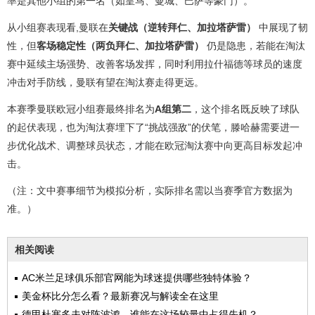
率是其他小组的第一名（如皇马、曼城、巴萨等豪门）。
从小组赛表现看,曼联在
关键战（逆转拜仁、加拉塔萨雷）
中展现了韧
性，但
客场稳定性（两负拜仁、加拉塔萨雷）
仍是隐患，若能在淘汰
赛中延续主场强势、改善客场发挥，同时利用拉什福德等球员的速度
冲击对手防线，曼联有望在淘汰赛走得更远。
本赛季曼联欧冠小组赛最终排名为
A组第二
，这个排名既反映了球队
的起伏表现，也为淘汰赛埋下了“挑战强敌”的伏笔，滕哈赫需要进一
步优化战术、调整球员状态，才能在欧冠淘汰赛中向更高目标发起冲
击。
（注：文中赛事细节为模拟分析，实际排名需以当赛季官方数据为
准。）
相关阅读
AC米兰足球俱乐部官网能为球迷提供哪些独特体验？
美金杯比分怎么看？最新赛况与解读全在这里
德甲杜塞多夫对阵波鸿，谁能在这场较量中占得先机？