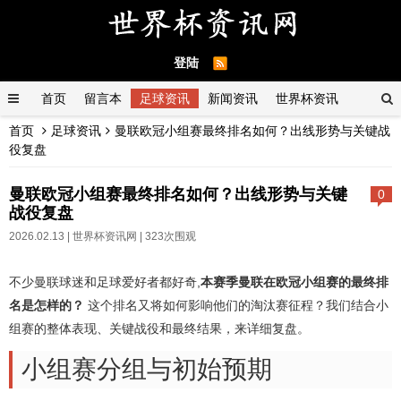
登陆
首页
留言本
足球资讯
新闻资讯
世界杯资讯
首页
足球资讯
曼联欧冠小组赛最终排名如何？出线形势与关键战
役复盘
曼联欧冠小组赛最终排名如何？出线形势与关键
0
战役复盘
2026.02.13 |
世界杯资讯网
| 323次围观
不少曼联球迷和足球爱好者都好奇,
本赛季曼联在欧冠小组赛的最终排
名是怎样的？
这个排名又将如何影响他们的淘汰赛征程？我们结合小
组赛的整体表现、关键战役和最终结果，来详细复盘。
小组赛分组与初始预期