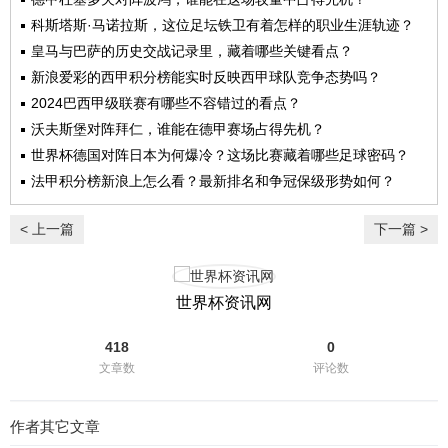
科斯塔斯·马诺拉斯，这位足坛铁卫有着怎样的职业生涯轨迹？
皇马与巴萨的历史交战记录里，藏着哪些关键看点？
新浪爱彩的西甲积分榜能实时反映西甲球队竞争态势吗？
2024巴西甲级联赛有哪些不容错过的看点？
沃夫斯堡对阵拜仁，谁能在德甲赛场占得先机？
世界杯德国对阵日本为何爆冷？这场比赛藏着哪些足球密码？
法甲积分榜新浪上怎么看？最新排名和争冠保级形势如何？
< 上一篇
下一篇 >
世界杯资讯网
418
0
文章数
评论数
作者其它文章