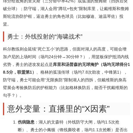
球分给底角的里夫斯（三分命中率42%）或弧顶的詹姆斯（挡拆后突
破分球）；防守端，湖人会用“蹲坑+包夹”限制库里，让戴维斯和詹姆
斯轮流协防护框，逼迫勇士的角色球员（比如穆迪、迪温琴佐）投
篮。
勇士：外线投射的“海啸战术”
科尔教练则会延续“死亡五小”的思路，但面对湖人的高度，可能会增
加卢尼的上场时间（场均24分钟→30分钟？），用篮板保护抵消内线
劣势，勇士的进攻发起点是
库里和汤普森的无球掩护（场均无球得分1
8.5分，联盟第1）
、格林的弧顶传球（场均7.8次助攻，中锋第1），
防守端，勇士可能会用“无限换防”限制湖人的挡拆，但戴维斯的身高
臂展会考验换防后的护框能力（比如格林换防后，能否干扰戴维斯的
勾手？）。
意外变量：直播里的“X因素”
伤病隐患
：湖人的文森特（外线防守大闸，场均1.5次抢
断）、勇士的小佩顿（锋线撕咬者，场均1.1次抢断）是否出