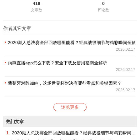
418
0
文章数
评论数
作者其它文章
2020湖人总决赛全部回放哪里能看？经典战役细节与精彩瞬间全解
2026.02.17
雨燕直播app怎么下载？安全下载及使用指南全解析
2026.02.17
葡萄牙对阵加纳，这场世界杯对决有哪些看点和关键因素？
2026.02.17
浏览更多
热门文章
1
2020湖人总决赛全部回放哪里能看？经典战役细节与精彩瞬间全解析