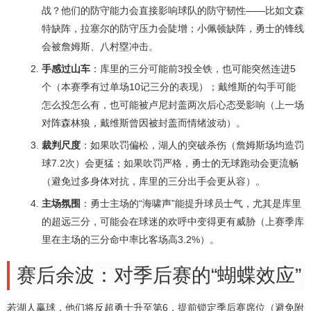
战？他们的防守能力会直接影响球队的防守韧性——比如文森
特缺阵，拉塞尔的防守压力会陡增；小佩顿缺阵，勇士的锋线
会被詹姆斯、八村塁冲击。
手感过山车
：库里的三分可能前3投全铁，也可能突然连进5
个（本赛季有过单场10记三分的表现）；戴维斯的勾手可能
怎么投怎么有，也可能被卢尼封盖两次后心态受影响（上一场
对阵森林狼，戴维斯曾因被封盖而情绪波动）。
裁判尺度
：如果吹罚偏松，湖人的突破杀伤（詹姆斯场均造罚
球7.2次）会更猛；如果吹罚严格，勇士的无球跑动会更流畅
（避免过多身体对抗，库里的三分出手会更从容）。
主场氛围
：勇士主场的“海啸声”能提升球员士气，尤其是库里
的超远三分，可能会在球迷的欢呼中变得更有威胁（上赛季库
里在主场的三分命中率比客场高3.2%）。
赛后余波：对季后赛的“蝴蝶效应”
若湖人赢球，他们将反超勇士升至第6，提前锁定季后赛席位（避免附