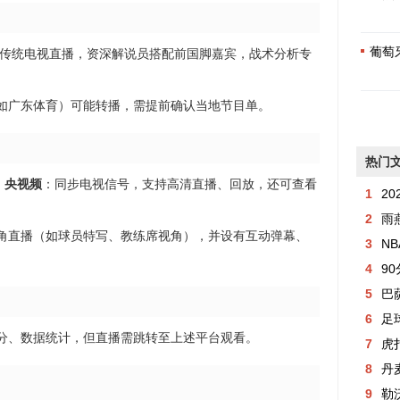
葡萄
传统电视直播，资深解说员搭配前国脚嘉宾，战术分析专
如广东体育）可能转播，需提前确认当地节目单。
热门
、央视频
：同步电视信号，支持高清直播、回放，还可查看
1
20
。
2
雨燕
角直播（如球员特写、教练席视角），并设有互动弹幕、
3
NB
4
9
5
巴萨
6
足
分、数据统计，但直播需跳转至上述平台观看。
7
虎
8
丹
9
勒