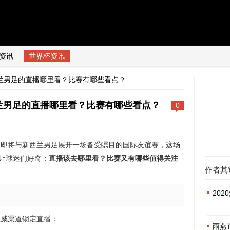
资讯
世界杯资讯
兰男足的直播哪里看？比赛有哪些看点？
兰男足的直播哪里看？比赛有哪些看点？
0
足即将与新西兰男足展开一场备受瞩目的国际友谊赛，这场
也让球迷们好奇：
直播该去哪里看？比赛又有哪些值得关注
作者其
20
权威渠道锁定直播：
雨燕