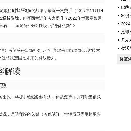
巴萨v
国足取得
5胜2平2负
的战绩，最近一次交手（2017年11月14
90
-1逆转取胜
，但新西兰近年实力提升（2022年世预赛曾逼
2024
金石——国足能否压制对方的“身体优势”？
足球
丹麦
勒沃
润）有望获得出场机会，他们能否在国际赛场展现“技术
？这将决定国足未来的锋线活力。
标签
容解读
变数
若出战，将提升锋线终结能力；但武磊等主力可能因俱乐
状况，是防守端的关键（若他缺阵，年轻后卫需承担更多