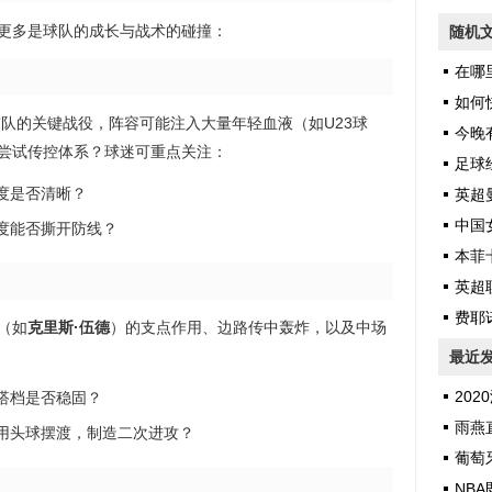
，更多是球队的成长与战术的碰撞：
随机
在哪
如何快
队的关键战役，阵容可能注入大量年轻血液（如U23球
今晚
是尝试传控体系？球迷可重点关注：
足球经
度是否清晰？
英超曼
中国
度能否撕开防线？
本菲卡
英超
费耶
（如
克里斯·伍德
）的支点作用、边路传中轰炸，以及中场
最近
2020
搭档是否稳固？
雨燕直
用头球摆渡，制造二次进攻？
葡萄牙
NBA