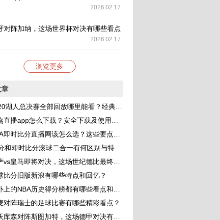
2026.02.17
牙对阵加纳，这场世界杯对决有哪些看点和关键因素？
2026.02.17
浏览更多
文章
20湖人总决赛全部回放哪里能看？经典战役细节与精彩瞬间全解析
直播app怎么下载？安全下载及使用指南全解析
A即时比分直播网该怎么选？这些要点帮你找到靠谱平台
0分和即时比分滚球二合一有何区别与特点？
vs皇马即将对决，这场世纪德比最终比分会是多少？
球比分旧版新浪有哪些特点和回忆？
扑上的NBA历史得分榜都有哪些看点和细节？
麦对阵瑞士的足球比赛有哪些精彩看点？
沃库森对阵斯图加特，这场德甲对决有哪些看点？