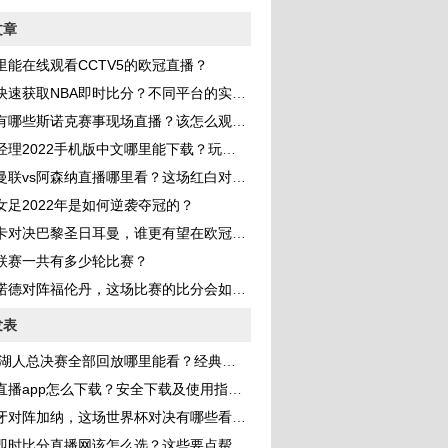
文章
里能在线观看CCTV5的欧冠直播？
速获取NBA即时比分？不同平台的实时数据有什么特点？
有哪些斯诺克赛事现场直播？该怎么观看？
理2022手机版中文哪里能下载？玩法和PC版有啥区别？
联vs阿森纳直播哪里看？这场红白对决有哪些看点？
女足2022年是如何逆袭夺冠的？
对决巴黎圣日耳曼，谁更有望在欧冠赛场占得先机？
联赛一共有多少轮比赛？
诺德对阵福伦丹，这场比赛的比分会如何发展？
发表
湖人总决赛全部回放哪里能看？经典战役细节与精彩瞬间全解析
播app怎么下载？安全下载及使用指南全解析
对阵加纳，这场世界杯对决有哪些看点和关键因素？
即时比分直播网该怎么选？这些要点帮你找到靠谱平台