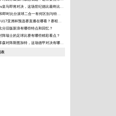
s皇马即将对决，这场世纪德比最终比分会是多少？
分和即时比分滚球二合一有何区别与特点？
 U17亚洲杯预选赛直播在哪看？赛程、参赛队和看点全解析
比分旧版新浪有哪些特点和回忆？
对阵瑞士的足球比赛有哪些精彩看点？
库森对阵斯图加特，这场德甲对决有哪些看点？
列表