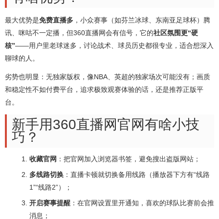
最大优势是
免费直播多
，小众赛事（如芬兰冰球、东南亚足球杯）腾
讯、咪咕不一定播，但360直播网会有信号，它的
社区氛围更“硬
核”
——用户里老球迷多，讨论战术、球员历史都很专业，适合想深入
聊球的人。
劣势也明显：无独家版权，像NBA、英超的独家场次可能没有；画质
和稳定性不如付费平台，追求极致观赛体验的话，还是推荐正版平
台。
新手用360直播网官网有啥小技
巧？
收藏官网
：把官网加入浏览器书签，避免搜出盗版网站；
多线路切换
：直播卡顿就切换备用线路（播放器下方有“线路
1”“线路2”）；
开启赛事提醒
：在官网设置里开通知，喜欢的球队比赛前会推
消息；