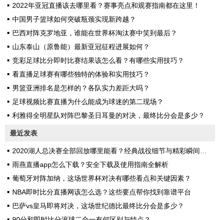
2022年亚冠直播该去哪里看？赛事亮点和观赛指南都在这里！
中国男子篮球如何突破瓶颈实现新跨越？
巴西对阵克罗地亚，谁能在世界杯淘汰赛中笑到最后？
山东泰山（原鲁能）最新亚冠征程进展如何？
竞彩足球比分即时比赛结果该怎么看？有哪些实用技巧？
看直播足球赛有哪些独特的体验和实用技巧？
男篮亚洲排名是怎样的？各队实力差距大吗？
足球视频比赛直播为什么能成为球迷的第二现场？
利雅得全明星队对阵巴黎圣日耳曼的对决，最终比分会是多少？
最近发表
2020湖人总决赛全部回放哪里能看？经典战役细节与精彩瞬间全解析
雨燕直播app怎么下载？安全下载及使用指南全解析
葡萄牙对阵加纳，这场世界杯对决有哪些看点和关键因素？
NBA即时比分直播网该怎么选？这些要点帮你找到靠谱平台
巴萨vs皇马即将对决，这场世纪德比最终比分会是多少？
90分和即时比分滚球二合一有何区别与特点？