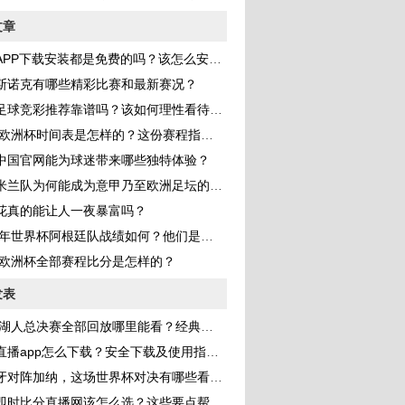
文章
PP下载安装都是免费的吗？该怎么安全获取？
斯诺克有哪些精彩比赛和最新赛况？
足球竞彩推荐靠谱吗？该如何理性看待和使用？
1欧洲杯时间表是怎样的？这份赛程指南帮你快速梳理！
A中国官网能为球迷带来哪些独特体验？
米兰队为何能成为意甲乃至欧洲足坛的常青树？
花真的能让人一夜暴富吗？
2年世界杯阿根廷队战绩如何？他们是如何夺冠的？
21欧洲杯全部赛程比分是怎样的？
发表
湖人总决赛全部回放哪里能看？经典战役细节与精彩瞬间全解析
播app怎么下载？安全下载及使用指南全解析
对阵加纳，这场世界杯对决有哪些看点和关键因素？
即时比分直播网该怎么选？这些要点帮你找到靠谱平台