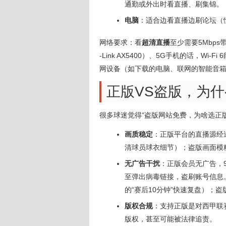
通勤或外出时看直播、刷集锦。
电脑
：适合边看直播边刷论坛（
网络要求：看
超清直播
至少需要5Mbps
-Link AX5400）、5G手机的话，W
网设备（如下载的电脑、联网的智能音
正版VS盗版，为
很多球迷觉得“盗版网站免费，为啥选正
画质稳定
：正版平台的直播源经
清球员球衣细节）；盗版画面模
无广告干扰
：正版会员无广告，
至弹出病毒链接，盗刷账号信息。
的“赛后10分钟”快速复盘）；
版权合规
：支持正版是对西甲联
版权，甚至可能被法律追责。