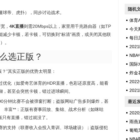
随机
懂球帝、虎扑），同步讨论战术。
体育A
带宽，
4K直播
则需20Mbps以上，家里用千兆路由器（如TP
今天
i-Fi 6能减少卡顿，若卡顿，可切换到“标清”画质，或关闭其他联
每日
箱）。
202
什么选正版？
NB
国际
版？”其实正版的优势太明显：
炸金
202
过优化（如爱奇艺体育的HDR直播，色彩还原度高，能看
20
糊，甚至会突然卡顿，错过进球瞬间。
90分钟比赛不会被弹窗打断；盗版网站广告多到爆炸，甚
最近
 丰富**：正版有赛事回放、集锦、战术分析（如咪咕
2020
盗版只有直播，错过就没了。
雨燕直
赛的支持（联赛收入会投入青训、球场建设）；盗版侵犯
葡萄牙
NBA