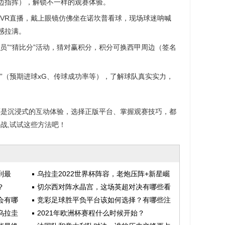
边指挥），解锁不一样的观赛体验。
VR直播，戴上眼镜仿佛坐在诺坎普看球，现场球迷呐喊
感拉满。
员”“猜比分”活动，猜对赢积分，积分可换西甲周边（签名
计”（预期进球xG、传球成功率等），了解球队真实实力，
还是沉浸式的互动体验，选择正版平台、掌握观赛技巧，都
战,试试这些方法吧！
到最
乌拉圭2022世界杯阵容，老炮压阵+新星崛
？
起，能否续写荣光？
切尔西对阵水晶宫，这场英超对决有哪些看
会有哪
点和悬念？
竞彩足球胜平负平台该如何选择？有哪些注
乌拉圭
意事项？
2021年欧洲杯赛程什么时候开始？