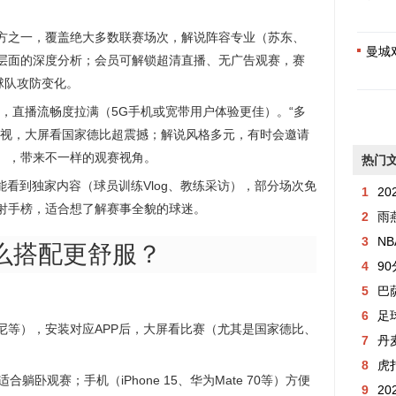
方之一，覆盖绝大多数联赛场次，解说阵容专业（苏东、
曼城
层面的深度分析；会员可解锁超清直播、无广告观赛，赛
球队攻防变化。
术，直播流畅度拉满（5G手机或宽带用户体验更佳）。“多
电视，大屏看国家德比超震撼；解说风格多元，有时会邀请
），带来不一样的观赛视角。
热门
能看到独家内容（球员训练Vlog、教练采访），部分场次免
1
20
射手榜，适合想了解赛事全貌的球迷。
2
雨燕
3
NB
么搭配更舒服？
4
9
5
巴萨
6
足
尼等），安装对应APP后，大屏看比赛（尤其是国家德比、
7
丹
8
虎
板适合躺卧观赛；手机（iPhone 15、华为Mate 70等）方便
9
20