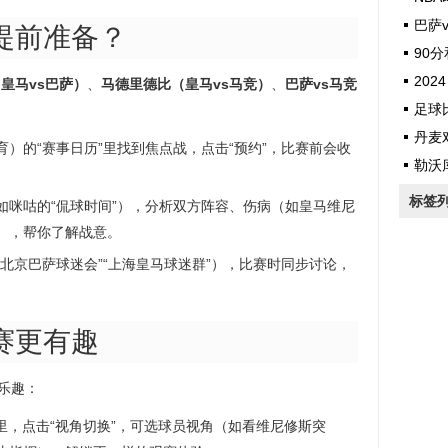
巴萨v
提前准备？
90
2024
皇马vs巴萨）
、
马德里德比（皇马vs马竞）
、
巴萨vs马竞
足球
丹麦
）的“赛事日历”里找到焦点战，点击“预约”，比赛前会收
勒沃
标签
如咪咕的“侃球时间”），分析双方阵容、伤病（如皇马维尼
），帮你了解战意。
北京巴萨球迷会”“上海皇马球迷群”），比赛时同步讨论，
。
赛更有趣
乐趣：
里，点击“视角切换”，可选球员视角（如看维尼修斯突