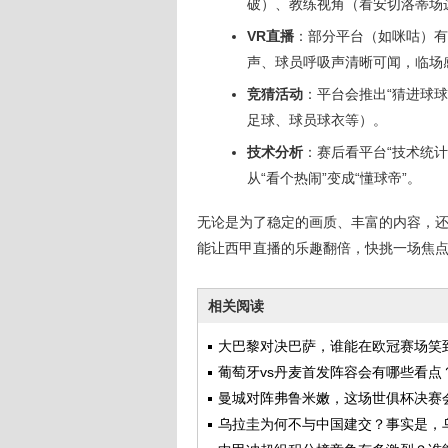
破）、教练视角（看安切洛蒂场
VR直播
：部分平台（如咪咕）有
声、球员呼吸声清晰可闻，临场
竞猜活动
：平台会推出“猜进球球
足球、球员球衣等）。
技术分析
：赛后看平台“技术统
从“看个热闹”变成“懂球帝”。
无论是为了稳定的画质、丰富的内容，
能让西甲直播的乐趣翻倍，快挑一场焦点
相关阅读
大巴黎对决巴萨，谁能在欧冠赛场笑
后？
葡萄牙vs丹麦首发阵容会有哪些看点
曼城对阵弗鲁米嫩，这场世俱杯决赛
些看点？
乌拉圭为何不与中国建交？事实是，