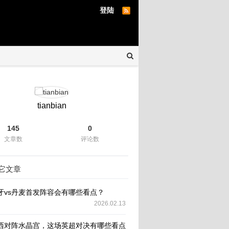
登陆
tianbian
145
0
文章数
评论数
它文章
牙vs丹麦首发阵容会有哪些看点？
2026.02.13
西对阵水晶宫，这场英超对决有哪些看点和悬念？