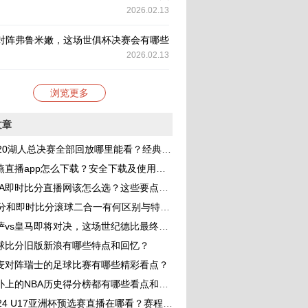
2026.02.13
对阵弗鲁米嫩，这场世俱杯决赛会有哪些看点？
2026.02.13
浏览更多
文章
20湖人总决赛全部回放哪里能看？经典战役细节与精彩瞬间全解析
直播app怎么下载？安全下载及使用指南全解析
A即时比分直播网该怎么选？这些要点帮你找到靠谱平台
0分和即时比分滚球二合一有何区别与特点？
vs皇马即将对决，这场世纪德比最终比分会是多少？
球比分旧版新浪有哪些特点和回忆？
麦对阵瑞士的足球比赛有哪些精彩看点？
扑上的NBA历史得分榜都有哪些看点和细节？
24 U17亚洲杯预选赛直播在哪看？赛程、参赛队和看点全解析