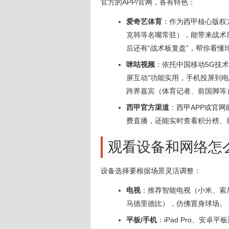
官方的APP/官网，各有特色：
爱奇艺体育
：作为西甲核心版权
克韩等名嘴常驻），能带来战术
后还有“战术板复盘”，帮你看懂
咪咕视频
：依托中国移动5G技
屏互动”功能实用，手机投屏到
跨界嘉宾（体育记者、前国脚等
西甲官方渠道
：西甲APP或官网
费直播，还能实时查看积分榜、
观看设备和网络怎
设备选择要根据场景灵活调整：
电视
：推荐智能电视（小米、索
马德里德比），仿佛置身球场。
平板/手机
：iPad Pro、安卓平