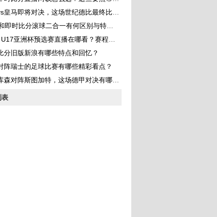
s皇马即将对决，这场世纪德比最终比分会是多少？
分和即时比分滚球二合一有何区别与特点？
 U17亚洲杯预选赛直播在哪看？赛程、参赛队和看点全解析
比分旧版新浪有哪些特点和回忆？
对阵瑞士的足球比赛有哪些精彩看点？
库森对阵斯图加特，这场德甲对决有哪些看点？
列表